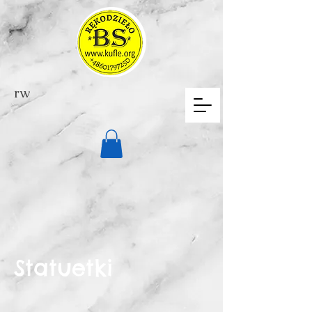
rw
Statuetki